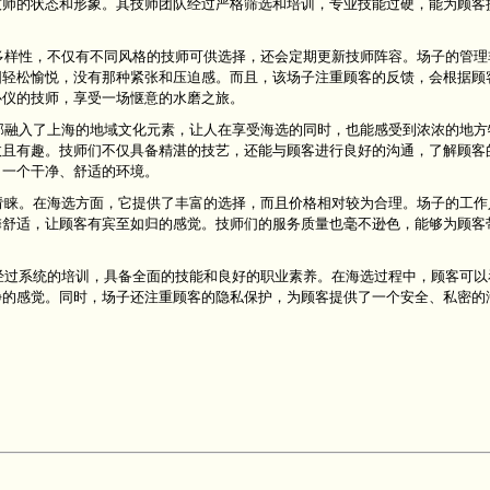
技师的状态和形象。其技师团队经过严格筛选和培训，专业技能过硬，能为顾客
的多样性，不仅有不同风格的技师可供选择，还会定期更新技师阵容。场子的管
围轻松愉悦，没有那种紧张和压迫感。而且，该场子注重顾客的反馈，会根据顾
心仪的技师，享受一场惬意的水磨之旅。
内部融入了上海的地域文化元素，让人在享受海选的同时，也能感受到浓浓的地
效且有趣。技师们不仅具备精湛的技艺，还能与顾客进行良好的沟通，了解顾客
了一个干净、舒适的环境。
的青睐。在海选方面，它提供了丰富的选择，而且价格相对较为合理。场子的工
馨舒适，让顾客有宾至如归的感觉。技师们的服务质量也毫不逊色，能够为顾客
。
师经过系统的培训，具备全面的技能和良好的职业素养。在海选过程中，顾客可
静的感觉。同时，场子还注重顾客的隐私保护，为顾客提供了一个安全、私密的