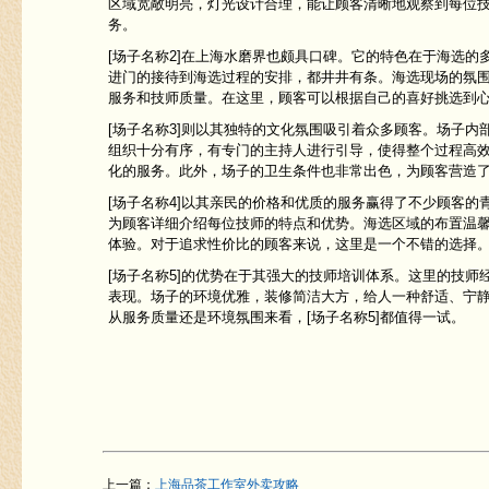
区域宽敞明亮，灯光设计合理，能让顾客清晰地观察到每位
务。
[场子名称2]在上海水磨界也颇具口碑。它的特色在于海选
进门的接待到海选过程的安排，都井井有条。海选现场的氛
服务和技师质量。在这里，顾客可以根据自己的喜好挑选到
[场子名称3]则以其独特的文化氛围吸引着众多顾客。场子
组织十分有序，有专门的主持人进行引导，使得整个过程高
化的服务。此外，场子的卫生条件也非常出色，为顾客营造
[场子名称4]以其亲民的价格和优质的服务赢得了不少顾客
为顾客详细介绍每位技师的特点和优势。海选区域的布置温
体验。对于追求性价比的顾客来说，这里是一个不错的选择
[场子名称5]的优势在于其强大的技师培训体系。这里的技
表现。场子的环境优雅，装修简洁大方，给人一种舒适、宁
从服务质量还是环境氛围来看，[场子名称5]都值得一试。
上一篇：
上海品茶工作室外卖攻略